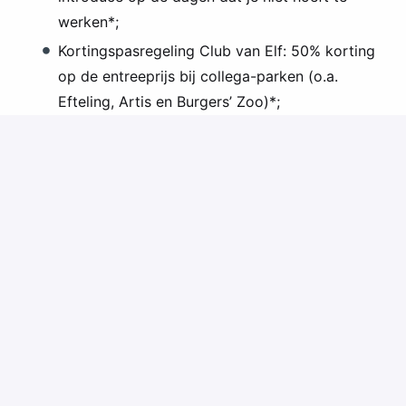
werken*;
Kortingspasregeling Club van Elf: 50% korting
op de entreeprijs bij collega-parken (o.a.
Efteling, Artis en Burgers’ Zoo)*;
Korting op toegangstickets en abonnementen
voor familie en vrienden*;
20% korting op je aankopen in de winkels van
Walibi Holland;
Een te gek zomer- en eindfeest!
*Om gebruik te kunnen maken van de kortingsacties
dien je te voldoen aan de algemene voorwaarden,
meer info hierover is beschikbaar op Waliboost.
Ben jij de Seasonal Medewerker Front Office die
Walibi Holland zoekt?