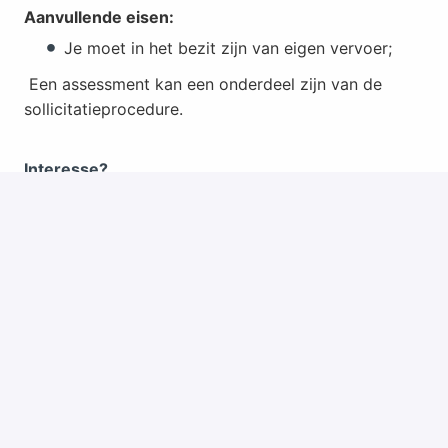
Aanvullende eisen:
Je moet in het bezit zijn van eigen vervoer;
Een assessment kan een onderdeel zijn van de
sollicitatieprocedure.
Interesse?
Zie jij jezelf al werken als Medewerker Backoffice?
Solliciteer dan snel via de rode button.
Heb je nog vragen? Neem dan contact op met de
afdeling HR van Walibi Holland via 0321 – 329 925
of
hr@walibiholland.nl
.