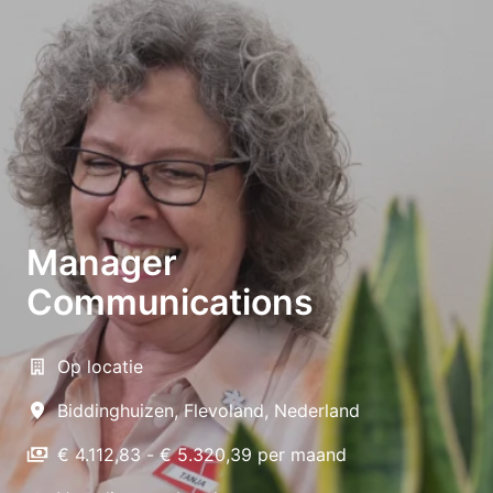
Manager
Communications
Op locatie
Biddinghuizen
,
Flevoland
,
Nederland
€ 4.112,83 - € 5.320,39 per maand