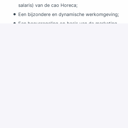
salaris) van de cao Horeca;
Een bijzondere en dynamische werkomgeving;
Een bonusregeling op basis van de marketing
& sales targets;
Telefoon en laptop;
Een reiskostenvergoeding van € 0,19 per
kilometer, met een maximum van 75 kilometer
enkele reis;
25 vakantiedagen o.b.v. een fulltime contract,
8% vakantiegeld en een pensioenregeling
(Horeca & Catering);
Gratis toegang tot Walibi Holland met één
introducé.
Kortingsregeling Club van Elf: 50% korting op
de entreeprijs bij collega-parken (o.a. de