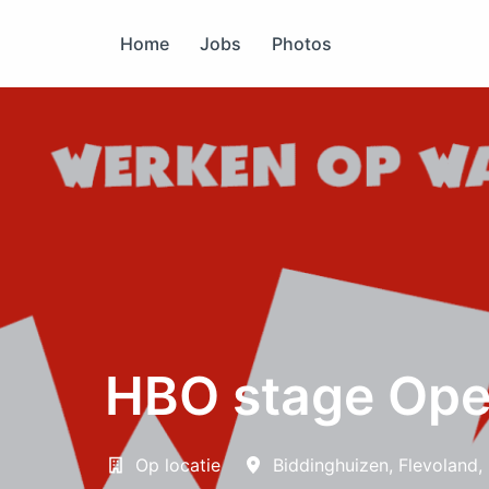
Overslaan
naar
Home
Jobs
Photos
content
HBO stage Ope
Op locatie
Biddinghuizen
,
Flevoland
,