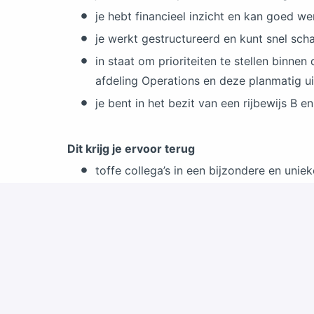
je hebt financieel inzicht en kan goed w
je werkt gestructureerd en kunt snel sc
in staat om prioriteiten te stellen bin
afdeling Operations en deze planmatig ui
je bent in het bezit van een rijbewijs B e
Dit krijg je ervoor terug
toffe collega’s in een bijzondere en uni
een fulltime contract (38 uur per week);
een fulltimesalaris o.b.v. functiegroep 8
een reiskostenvergoeding van € 0,19 met
25 vakantiedagen o.b.v. een fulltime con
pensioenregeling (Horeca & Catering);
gratis toegang tot Walibi Holland met je 