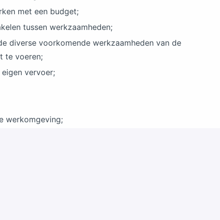
erken met een budget;
hakelen tussen werkzaamheden;
nen de diverse voorkomende werkzaamheden van de
t te voeren;
n eigen vervoer;
eke werkomgeving;
 (€ 3.176,02 - € 4.027,96) van de Horeca CAO;
 een max van 75 kilometer enkele reis;
tract, 8% vakantiegeld
gezin en/of één introducé;