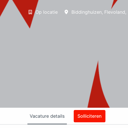
Op locatie
Biddinghuizen
,
Flevoland
,
Vacature details
Solliciteren