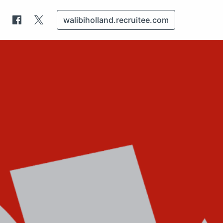
walibiholland.recruitee.com